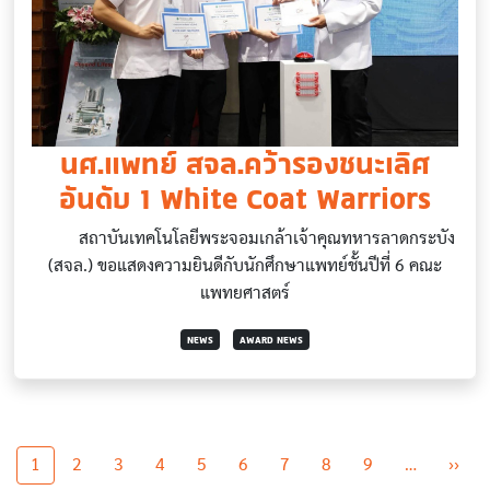
นศ.แพทย์ สจล.คว้ารองชนะเลิศ
อันดับ 1 White Coat Warriors
สถาบันเทคโนโลยีพระจอมเกล้าเจ้าคุณทหารลาดกระบัง
(สจล.) ขอแสดงความยินดีกับนักศึกษาแพทย์ชั้นปีที่ 6 คณะ
แพทยศาสตร์
NEWS
AWARD NEWS
Pagination
Nex
1
2
3
4
5
6
7
8
9
…
››