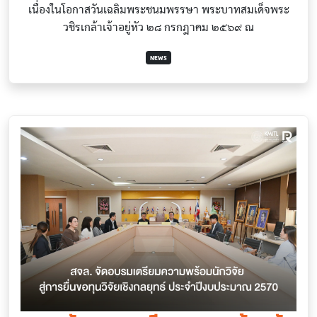
เนื่องในโอกาสวันเฉลิมพระชนมพรรษา พระบาทสมเด็จพระ
วชิรเกล้าเจ้าอยู่หัว ๒๘ กรกฎาคม ๒๕๖๙ ณ
NEWS