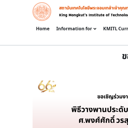
Skip to main content
Image
Main navigation
Home
Information for
KMITL Cur
ข