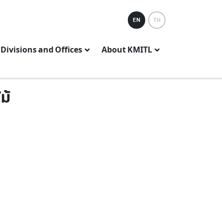
EN
TH
Divisions and Offices
About KMITL
ม้