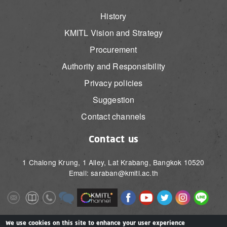
History
KMITL Vision and Strategy
Procurement
Authority and Responsibility
Privacy policies
Suggestion
Contact channels
Contact us
1 Chalong Krung, 1 Alley, Lat Krabang, Bangkok 10520
Email: saraban@kmitl.ac.th
Image
Image
Image
Image
Image
Image
Image
Image
Image
Image
Image
Image
We use cookies on this site to enhance your user experience