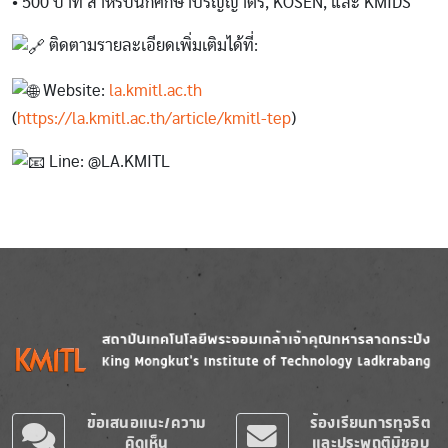
• 500 บาท สำหรับนักศึกษาปริญญาตรี, KOSEN, และ KMIDS
ติดตาม​รายละเอียดเพิ่มเติมได้ที่:
Website:
la.kmitl.ac.th
(
https://la.kmitl.ac.th/article/kmitl-tep
)
Line: @LA.KMITL
Image
Image
ข้อเสนอแนะ/ความ
ร้องเรียนการทุจริต
คิดเห็น
และประพฤติมิชอบ