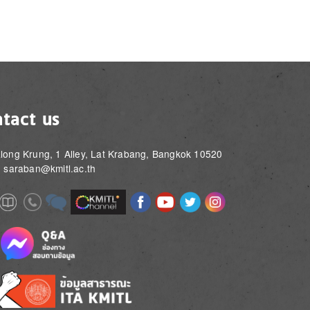
tact us
long Krung, 1 Alley, Lat Krabang, Bangkok 10520
: saraban@kmitl.ac.th
Image
Image
Image
Image
Image
Image
e
Image
Image
Image
e
e