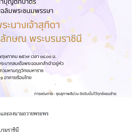
าตร และลงนามถวายพระพร
บรมราชินี