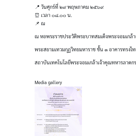
📍 วันศุกร์ที่ ๒๙ พฤษภาคม ๒๕๖๙
⏰ เวลา ๐๘.๐๐ น.
📌 ณ
ณ หอพระราชประวัติพระบาทสมเด็จพระจอมเกล้าเจ้
พระสยามเทวมกุฏวิทยมหาราช ชั้น ๑ อาคารทรงไท
สถาบันเทคโนโลยีพระจอมเกล้าเจ้าคุณทหารลาดกร
Media gallery