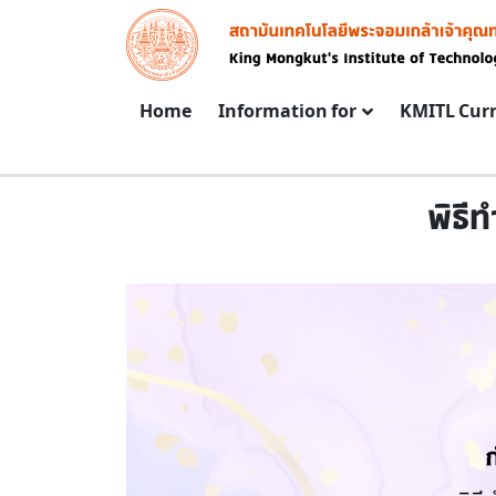
Skip to main content
Image
Main navigation
Home
Information for
KMITL Cur
พิธี