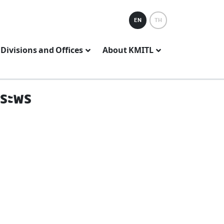
EN
TH
Divisions and Offices
About KMITL
พระพร