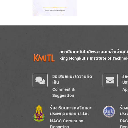
Image
Image
ข้อเสนอแนะ/ความคิด
ร้
เห็น
ปร
Comment &
Ap
Suggestion
Image
Image
ร้องเรียนการทุจริตและ
ร้อง
ประพฤติมิชอบ ป.ป.ช.
ประ
NACC Corruption
PAC
Reporting
Rep