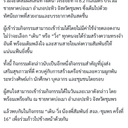
ร่วมจะได้สัมผัสเส้นทางเดิน-วิ่งระยะทาง 8.2 กิโลเมตร บริเวณ
ชายหาดบ่อเมา อำเภอปะทิว จังหวัดชุมพร ซึ่งเต็มไปด้วย
ทัศนียภาพที่สวยงามและบรรยากาศอันสดชื่น
ผู้เข้าร่วมกิจกรรมสามารถเข้าร่วมได้โดยไม่มีค่าใช้จ่ายตลอดงาน
ไม่ว่าจะเลือก “เดิน” หรือ “วิ่ง” ทุกคนจะได้ร่วมสร้างความทรงจำ
อันดี พร้อมเติมพลังใจ และสานสายใยแห่งความสัมพันธ์ให้
แน่นแฟ้นยิ่งขึ้น
ทั้งนี้ กิจกรรมดังกล่าวนับเป็นอีกหนึ่งกิจกรรมสำคัญที่มุ่งส่ง
เสริมสุขภาวะที่ดี ควบคู่กับการสร้างเครือข่ายและความผูกพัน
ระหว่างศิษย์เก่า นักศึกษา บุคลากร และชุมชนโดยรอบ
ผู้สนใจสามารถเข้าร่วมกิจกรรมได้ในวันและเวลาดังกล่าว โดย
พร้อมเพรียงกัน ณ ชายหาดบ่อเมา อำเภอปะทิว จังหวัดชุมพร
แล้วพบกันในกิจกรรม “เดิน-วิ่ง น้องพี่สัมพันธ์ สจล.-ชุมพร ครั้งที่
16” เพื่อร่วมก้าวไปข้างหน้าด้วยกัน