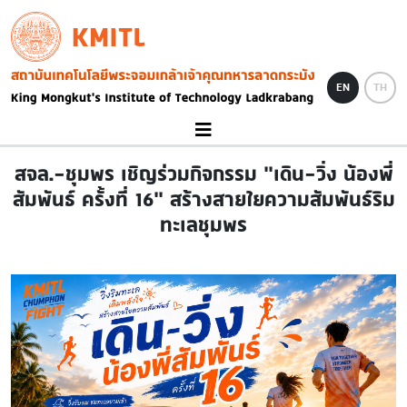
Skip to main content
KMITL
Image
EN
TH
สจล.-ชุมพร เชิญร่วมกิจกรรม “เดิน-วิ่ง น้องพี่
สัมพันธ์ ครั้งที่ 16” สร้างสายใยความสัมพันธ์ริม
ทะเลชุมพร