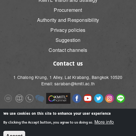
Procurement
Authority and Responsibility
Privacy policies
Suggestion
Contact channels
Contact us
1 Chalong Krung, 1 Alley, Lat Krabang, Bangkok 10520
Email: saraban@kmitl.ac.th
Image
Image
Image
Image
Image
Image
Image
Image
Image
Image
Image
Image
We use cookies on this site to enhance your user experience
More info
By clicking the Accept button, you agree to us doing so.