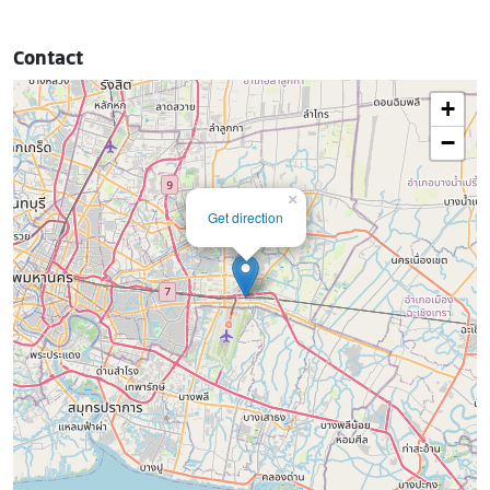
Contact
+
−
×
Get direction