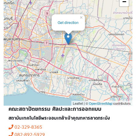
−
×
Get direction
Leaflet | ©
OpenStreetMap
contributors
คณะสถาปัตยกรรม ศิลปะและการออกแบบ
สถาบันเทคโนโลยีพระจอมเกล้าเจ้าคุณทหารลาดกระบัง
02-329-8365
082-892-5929