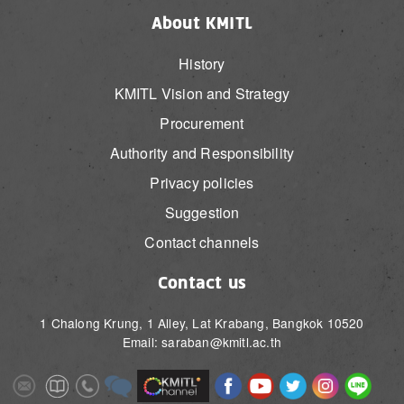
About KMITL
History
KMITL Vision and Strategy
Procurement
Authority and Responsibility
Privacy policies
Suggestion
Contact channels
Contact us
1 Chalong Krung, 1 Alley, Lat Krabang, Bangkok 10520
Email: saraban@kmitl.ac.th
Image
Image
Image
Image
Image
Image
Image
Image
Image
Image