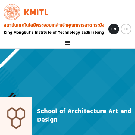
Skip to main content
KMITL
Image
EN
TH
School of Architecture Art and
Design