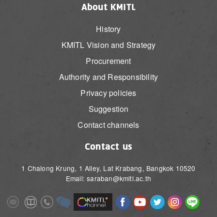
About KMITL
History
KMITL Vision and Strategy
Procurement
Authority and Responsibility
Privacy policies
Suggestion
Contact channels
Contact us
1 Chalong Krung, 1 Alley, Lat Krabang, Bangkok 10520
Email: saraban@kmitl.ac.th
Image
Image
Image
Image
Image
Image
Image
Image
Image
Image