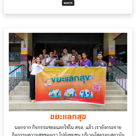
WASTE
ขยะแลกสุข
นอกจาก กิจกรรมขยะแลกไข่ใน สจล. แล้ว เรายังกระจาย
กิจกรรมความสุขของเรา ไปยังชุมชน บริเวณโดยรอบสถาบัน