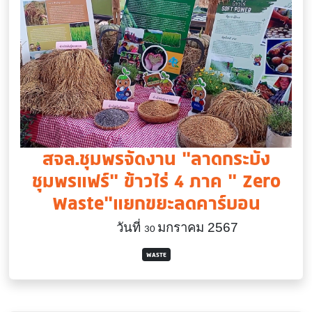
สจล.ชุมพรจัดงาน “ลาดกระบัง
ชุมพรแฟร์” ข้าวไร่ 4 ภาค “ Zero
Waste”แยกขยะลดคาร์บอน
วันที่
มกราคม 2567
30
WASTE