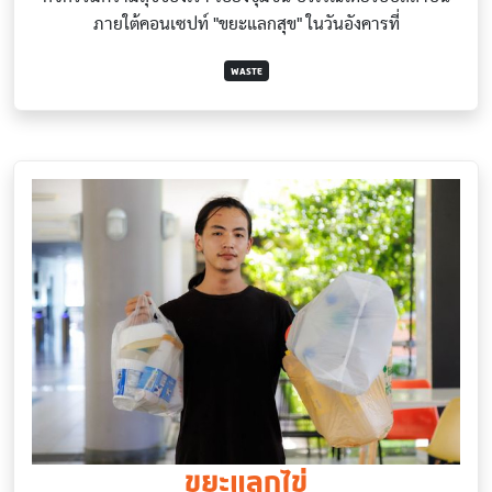
ภายใต้คอนเซปท์ "ขยะแลกสุข" ในวันอังคารที่
WASTE
ขยะแลกไข่