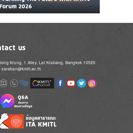
Forum 2026
tact us
long Krung, 1 Alley, Lat Krabang, Bangkok 10520
: saraban@kmitl.ac.th
Image
Image
Image
Image
Image
Image
e
Image
Image
Image
e
e