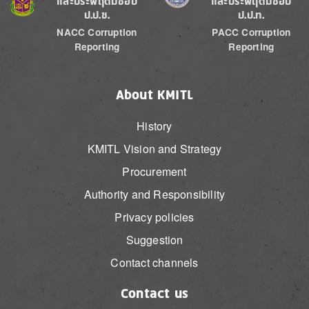
และประพฤติมิชอบ
และประพฤติมิชอบ
ป.ป.ช.
ป.ป.ท.
NACC Corruption
PACC Corruption
Reporting
Reporting
About KMITL
History
KMITL Vision and Strategy
Procurement
Authority and Responsibility
Privacy policies
Suggestion
Contact channels
Contact us