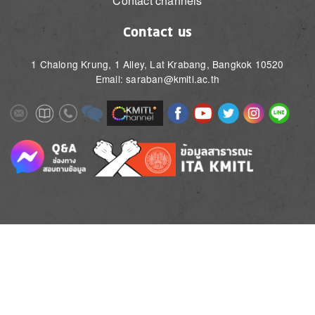
Contact channels
Contact us
1 Chalong Krung, 1 Alley, Lat Krabang, Bangkok 10520
Email: saraban@kmitl.ac.th
Image
Image
Image
Image
Image
Image
Image
Image
Image
Image
Image
Image