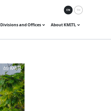
EN
TH
Divisions and Offices
About KMITL