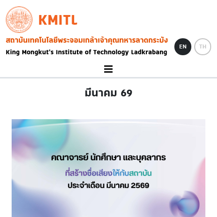
Skip to main content
KMITL
Image
EN
TH
มีนาคม 69