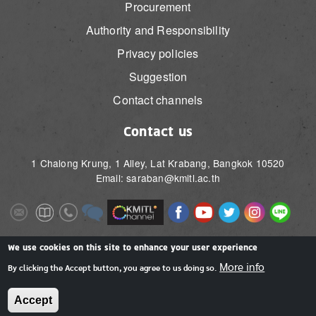
Procurement
Authority and Responsibility
Privacy policies
Suggestion
Contact channels
Contact us
1 Chalong Krung, 1 Alley, Lat Krabang, Bangkok 10520
Email: saraban@kmitl.ac.th
Image
Image
Image
Image
Image
Image
Image
Image
Image
Image
Image
Image
We use cookies on this site to enhance your user experience
More info
By clicking the Accept button, you agree to us doing so.
Accept