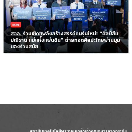
NEWS
สจล. ร่วมเชิดชูพลังสร้างสรรค์คนรุ่นใหม่! “ศิลป์สืบ
ปณิธาน แม่แห่งแผ่นดิน” ถ่ายทอดศิลปะไทยผ่านมุม
มองร่วมสมัย
Image
Image