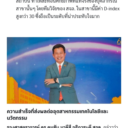
สถาบัน ทำให้สะท้อนศักยภาพที่แท้จริงของบุคลากรใน
สาขานั้นๆ โดยทีมวิจัยของ สจล. ในสาขานี้มีค่า D-index
สูงกว่า 30 ซึ่งถือเป็นระดับที่น่าประทับใจมาก
ความสำเร็จที่ส่งผลต่ออุตสาหกรรมเทคโนโลยีและ
นวัตกรรม
รองศาสตราจารย์ ดร.คมสัน มาลีสี อธิการบดี สจล.
กล่าวว่า