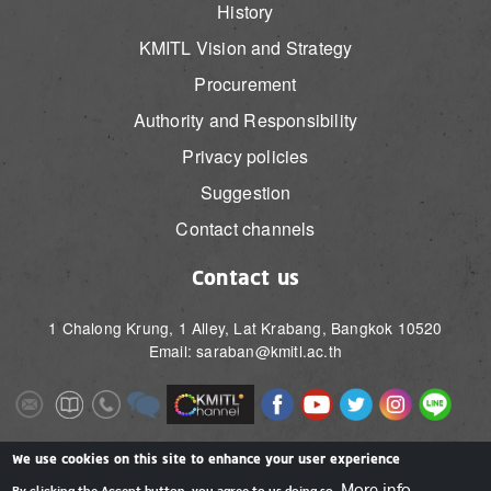
History
KMITL Vision and Strategy
Procurement
Authority and Responsibility
Privacy policies
Suggestion
Contact channels
Contact us
1 Chalong Krung, 1 Alley, Lat Krabang, Bangkok 10520
Email: saraban@kmitl.ac.th
Image
Image
Image
Image
Image
Image
Image
Image
Image
Image
Image
Image
We use cookies on this site to enhance your user experience
More info