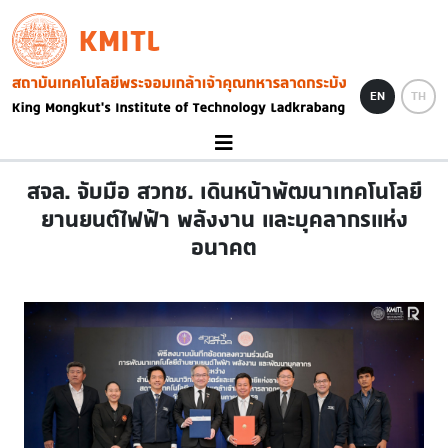
Skip to main content
KMITL
Image
EN
TH
สจล. จับมือ สวทช. เดินหน้าพัฒนาเทคโนโลยี
ยานยนต์ไฟฟ้า พลังงาน และบุคลากรแห่ง
อนาคต