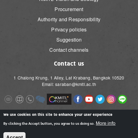
Procurement
Authority and Responsibility
Privacy policies
Suggestion
Contact channels
Contact us
1 Chalong Krung, 1 Alley, Lat Krabang, Bangkok 10520
Email: saraban@kmitl.ac.th
Image
Image
Image
Image
Image
Image
Image
Image
Image
Image
Image
Image
We use cookies on this site to enhance your user experience
More info
By clicking the Accept button, you agree to us doing so.
Accept