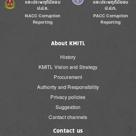
และประพฤติมิชอบ
และประพฤติมิชอบ
ป.ป.ช.
ป.ป.ท.
NACC Corruption
PACC Corruption
Reporting
Reporting
About KMITL
History
KMITL Vision and Strategy
Procurement
Authority and Responsibility
Privacy policies
Suggestion
Contact channels
Contact us