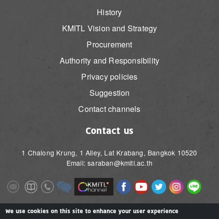
History
KMITL Vision and Strategy
Procurement
Authority and Responsibility
Privacy policies
Suggestion
Contact channels
Contact us
1 Chalong Krung, 1 Alley, Lat Krabang, Bangkok 10520
Email: saraban@kmitl.ac.th
Image
Image
Image
Image
Image
Image
Image
Image
Image
Image
Image
Image
We use cookies on this site to enhance your user experience