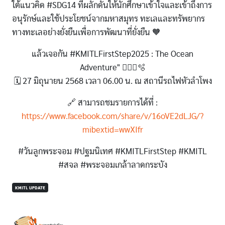
ใต้แนวคิด #SDG14 ที่ผลักดันให้นักศึกษาเข้าใจและเข้าถึงการ
อนุรักษ์และใช้ประโยชน์จากมหาสมุทร ทะเลและทรัพยากร
ทางทะเลอย่างยั่งยืนเพื่อการพัฒนาที่ยั่งยืน 🧡
แล้วเจอกัน #KMITLFirstStep2025 : The Ocean
Adventure" 🧜🏻‍♀️🫧
🗓️ 27 มิถุนายน 2568 เวลา 06.00 น. ณ สถานีรถไฟหัวลำโพง
🔗 สามารถชมรายการได้ที่ :
https://www.facebook.com/share/v/16oVE2dLJG/?
mibextid=wwXIfr
#วันลูกพระจอม #ปฐมนิเทศ #KMITLFirstStep #KMITL
#สจล #พระจอมเกล้าลาดกระบัง
KMITL UPDATE