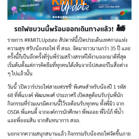
รถไฟขบวนนี้พร้อมออกเดินทางแล้ว! 🚂
รายการ #KMITLUpdate สัปดาห์นี้เปิดประเด็นเทศกาลแห่ง
ความสุข #รับน้องรถไฟ ที่ สจล. จัดมายาวนานกว่า 35 ปี และ
ครั้งนี้ก็เป็นอีกครั้งที่รุ่นพี่ร่วมสร้างสรรค์ให้งานออกมาดีที่สุด
เริ่มต้นตั้งแต่การคิดธีมที่ทุกคนได้เห็นจากโปสเตอร์ในสื่อต่าง
ๆ ไปแล้วนั้น
วันนี้ 'เปิดวาร์ปรถไฟสายเฟรชชี่' พิเศษสำหรับน้องปี 1 รหัส
68 ที่พี่แบงค์ พัฒนพงศ์ ประภาศรี เปิดสตูต้อนรับรุ่นพี่นัก
กิจกรรมที่ร่วมเนรมิตงานนี้ไว้รอต้อนรับทุกคน ทั้งพี่มิว จาก
OSDA พี่แคนดี้ จากองค์การนักศึกษา พี่พลอย พี่โกโก้ พี่น้ำ
และพี่ออมสิน จากสันทนาการ สจล.
นอกจากความสนุกสนานแล้ว กิจกรรมรับน้องรถไฟจัดขึ้นภาย