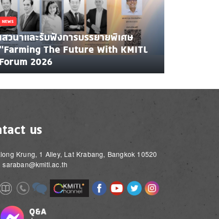
NEWS
เสวนาและรับฟังการบรรยายพิเศษ
"Farming The Future With KMITL
Forum 2026
tact us
long Krung, 1 Alley, Lat Krabang, Bangkok 10520
: saraban@kmitl.ac.th
Image
Image
Image
Image
Image
Image
e
Image
Image
Image
e