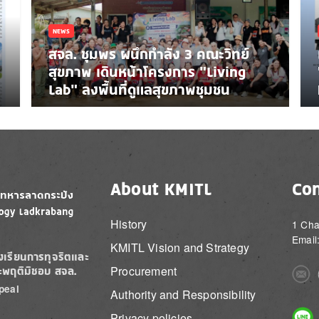
NEWS
สจล. ชุมพร ผนึกกำลัง 3 คณะวิทย์
สุขภาพ เดินหน้าโครงการ “Living
Lab” ลงพื้นที่ดูแลสุขภาพชุมชน
About KMITL
Con
History
1 Cha
Email
KMITL Vision and Strategy
องเรียนการทุจริตและ
Procurement
ะพฤติมิชอบ สจล.
Imag
peal
Authority and Responsibility
Imag
Privacy policies