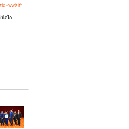
tid=wwXIfr
ัยโตไก