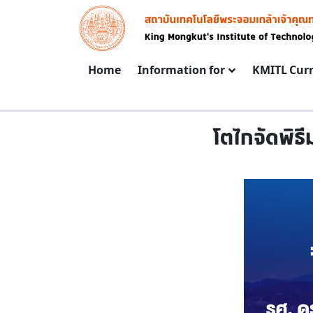
Skip to main content
Image
Main navigation
Home
Information for
KMITL Cur
โตไกจัดพิธ