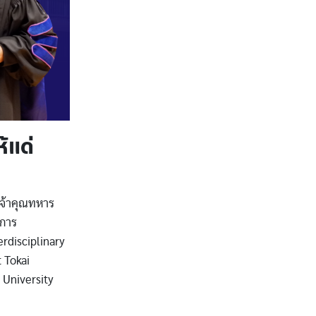
้แด่
เจ้าคุณทหาร
าการ
rdisciplinary
t Tokai
 University