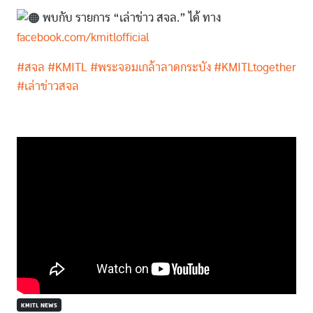
พบกับ รายการ “เล่าข่าว สจล.” ได้ ทาง
facebook.com/kmitlofficial
#สจล
#KMITL
#พระจอมเกล้าลาดกระบัง
#KMITLtogether
#เล่าข่าวสจล
KMITL NEWS