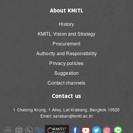
About KMITL
History
KMITL Vision and Strategy
Procurement
Authority and Responsibility
Privacy policies
Suggestion
Contact channels
Contact us
1 Chalong Krung, 1 Alley, Lat Krabang, Bangkok 10520
Email: saraban@kmitl.ac.th
Image
Image
Image
Image
Image
Image
Image
Image
Image
Image