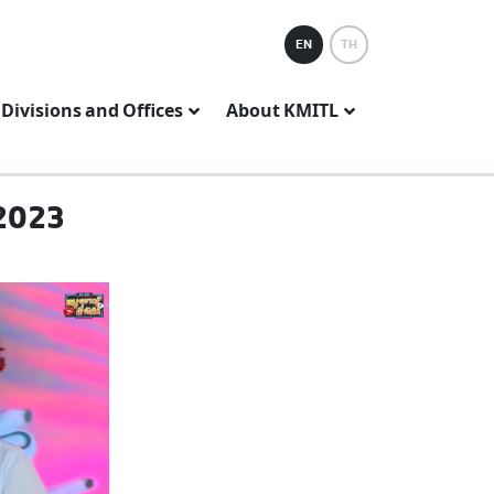
EN
TH
Divisions and Offices
About KMITL
2023