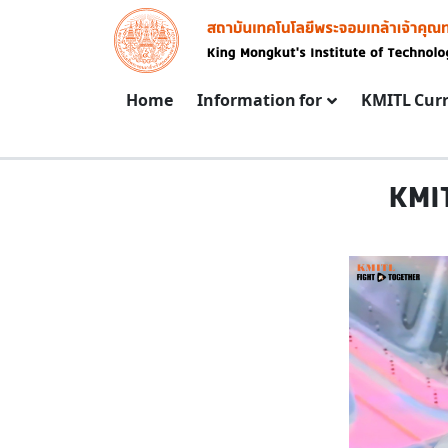
Skip to main content
Image
Main navigation
Home
Information for
KMITL Cur
KMI