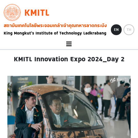
Skip to main content
KMITL
Image
EN
TH
KMITL Innovation Expo 2024_Day 2