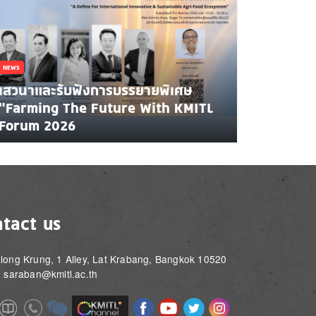
NEWS
เสวนาและรับฟังการบรรยายพิเศษ
"Farming The Future With KMITL
Forum 2026
tact us
long Krung, 1 Alley, Lat Krabang, Bangkok 10520
: saraban@kmitl.ac.th
Image
Image
Image
Image
Image
Image
e
Image
Image