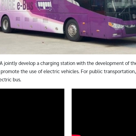
 jointly develop a charging station with the development of th
 promote the use of electric vehicles. For public transportatio
ctric bus.