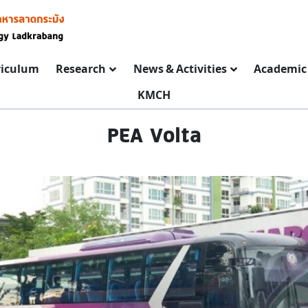
riculum
Research
News & Activities
Academic 
KMCH
PEA Volta