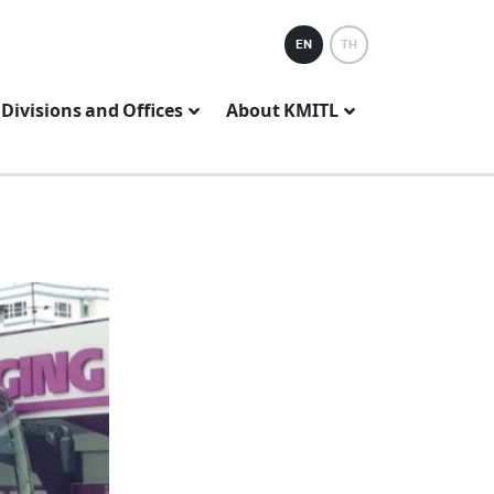
EN
TH
Divisions and Offices
About KMITL