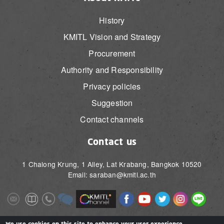
History
KMITL Vision and Strategy
Procurement
Authority and Responsibility
Privacy policies
Suggestion
Contact channels
Contact us
1 Chalong Krung, 1 Alley, Lat Krabang, Bangkok 10520
Email: saraban@kmitl.ac.th
Image
Image
Image
Image
Image
Image
Image
Image
Image
Image
Image
Image
We use cookies on this site to enhance your user experience