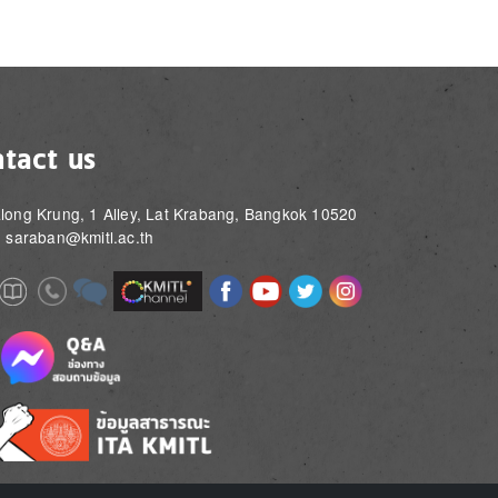
tact us
long Krung, 1 Alley, Lat Krabang, Bangkok 10520
: saraban@kmitl.ac.th
Image
Image
Image
Image
Image
Image
e
Image
Image
Image
e
e