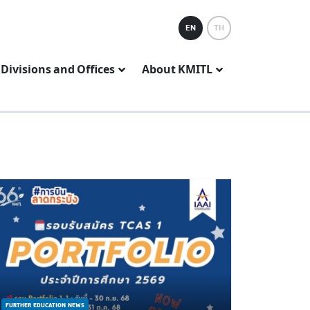
EN
TH
Divisions and Offices
About KMITL
FURTHER EDUCATION NEWS