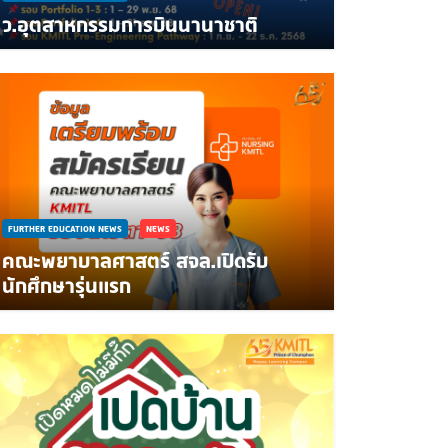
ว.อุตสาหกรรมการบินนานาชาติ
FURTHER EDUCATION NEWS
NEWS
คณะพยาบาลศาสตร์ สจล.เปิดรับ
นักศึกษารุ่นแรก