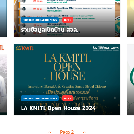
FURTHER EDUCATION NEWS
NEWS
รวมข้อมูลเปิดบ้าน สจล.
FURTHER EDUCATION NEWS
NEWS
LA KMITL Open House 2024
Previous page
Next page
‹‹
Page 2
››