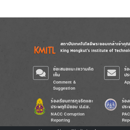
Image
Image
ข้อเสนอแนะ/ความคิด
ร้
เห็น
ปร
Comment &
Ap
Suggestion
Image
Image
ร้องเรียนการทุจริตและ
ร้อง
ประพฤติมิชอบ ป.ป.ช.
ประ
NACC Corruption
PAC
Reporting
Rep