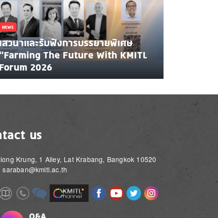
NEWS
เสวนาและรับฟังการบรรยายพิเศษ
"Farming The Future With KMITL
Forum 2026
tact us
long Krung, 1 Alley, Lat Krabang, Bangkok 10520
: saraban@kmitl.ac.th
Image
Image
Image
Image
Image
Image
e
Image
Image
Image