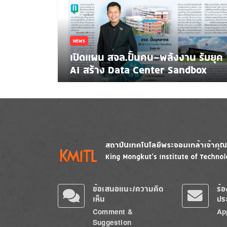
NEWS
เปิดแผน สจล.ปั้นคน-พลังงาน รับยุค
AI สร้าง Data Center Sandbox
Image
Image
ข้อเสนอแนะ/ความคิด
ร้
เห็น
ปร
Comment &
Ap
Suggestion