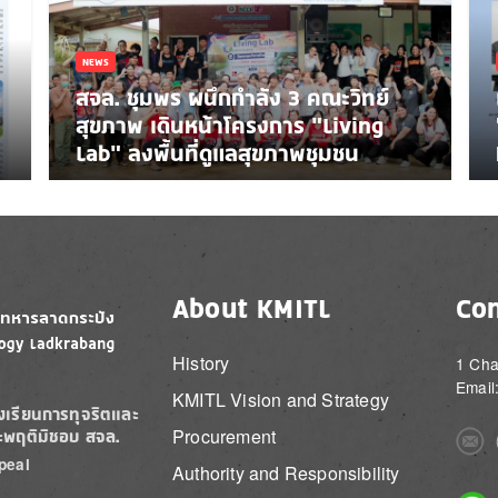
NEWS
สจล. ชุมพร ผนึกกำลัง 3 คณะวิทย์
สุขภาพ เดินหน้าโครงการ “Living
Lab” ลงพื้นที่ดูแลสุขภาพชุมชน
About KMITL
Con
History
1 Cha
Email
KMITL Vision and Strategy
องเรียนการทุจริตและ
Procurement
ะพฤติมิชอบ สจล.
Imag
peal
Authority and Responsibility