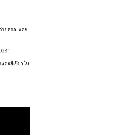
ว่าง สจล. และ
2023”
งและสีเขียว ใน