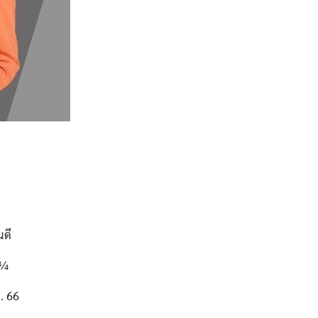
นดี
 ¼
. 66