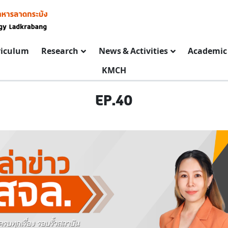
riculum
Research
News & Activities
Academic 
KMCH
EP.40