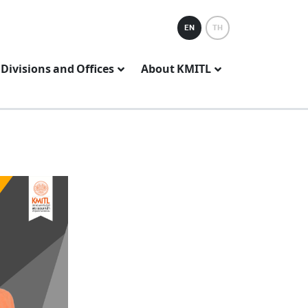
EN
TH
Divisions and Offices
About KMITL