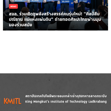
NEWS
สจล. ร่วมเชิดชูพลังสร้างสรรค์คนรุ่นใหม่! “ศิลป์สืบ
ปณิธาน แม่แห่งแผ่นดิน” ถ่ายทอดศิลปะไทยผ่านมุม
มองร่วมสมัย
Image
Image