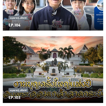
หนูอยากรู้...พี่จัดให้
EP.104
หนูอยากรู้...พี่จัดให้
EP.103