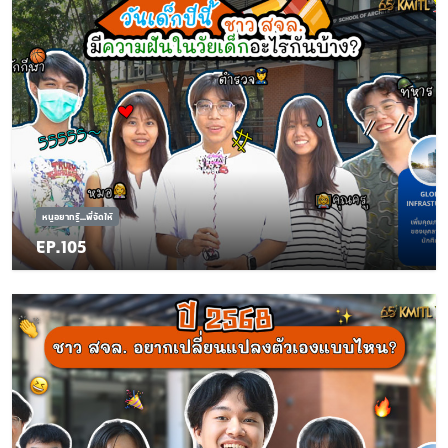
หนูอยากรู้...พี่จัดให้
EP.105