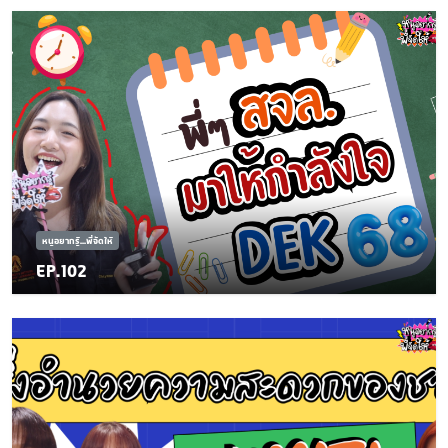
หนูอยากรู้...พี่จัดให้
EP.102