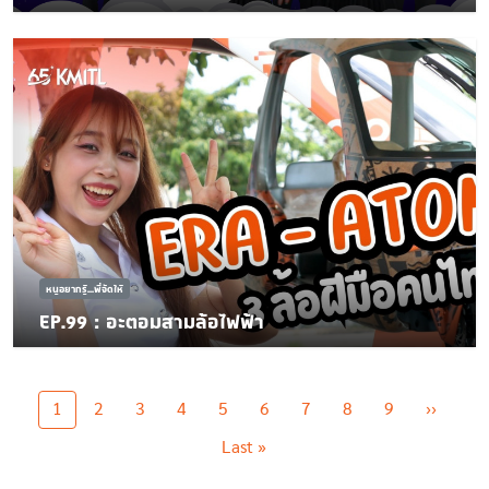
หนูอยากรู้...พี่จัดให้
EP.99 : อะตอมสามล้อไฟฟ้า
Pagination
Next p
1
2
3
4
5
6
7
8
9
››
Last page
Last »