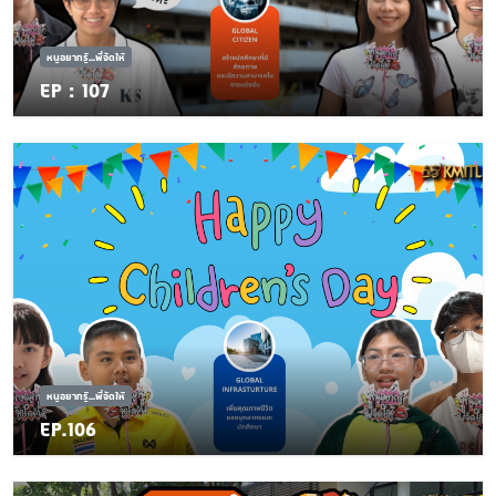
หนูอยากรู้...พี่จัดให้
EP : 107
หนูอยากรู้...พี่จัดให้
EP.106