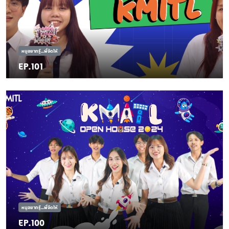
หนูอยากรู้...พี่จัดให้
EP.101
หนูอยากรู้...พี่จัดให้
EP.100