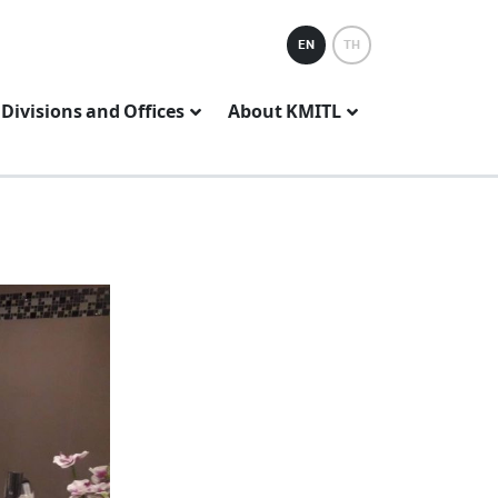
EN
TH
Divisions and Offices
About KMITL