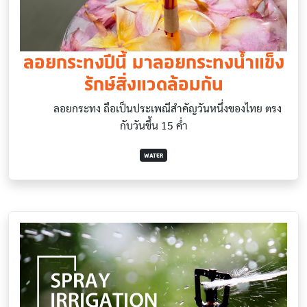
ลอยกระทงปีนี้ มาลอยกระทงน้ำแข็ง
รักษ์สิ่งแวดล้อมกัน
ลอยกระทง ถือเป็นประเพณีสำคัญวันหนึ่งของไทย ตรง
กับวันขึ้น 15 ค่ำ
WATER