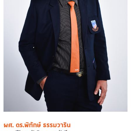
ผศ. ดร.พิทักษ์ ธรรมวาริน