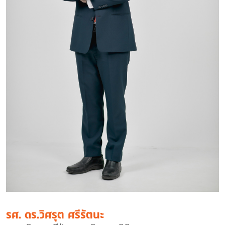
รศ. ดร.วิศรุต ศรีรัตนะ