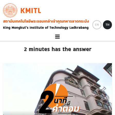
Skip to main content
KMITL
Image
EN
TH
2 minutes has the answer