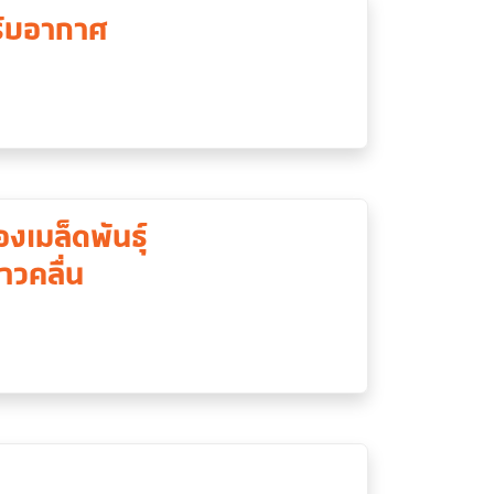
รับอากาศ
เมล็ดพันธุ์
วคลื่น