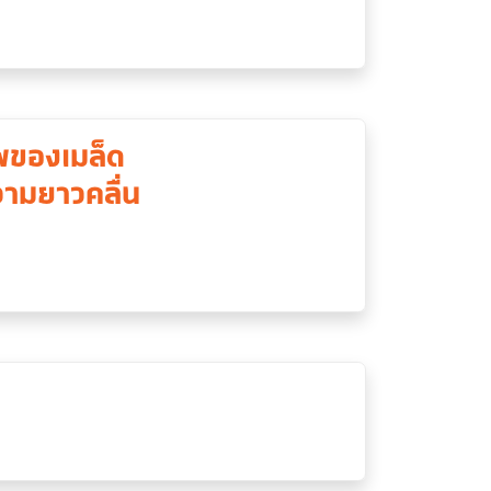
าพของเมล็ด
ามยาวคลื่น