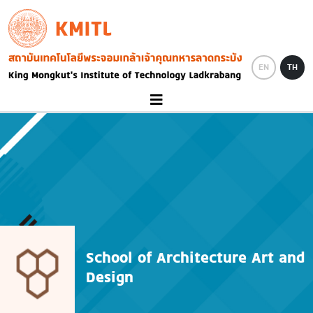
Skip to main content
KMITL
Image
EN
TH
School of Architecture Art and
Design