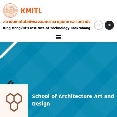
Skip to main content
KMITL
Image
EN
TH
School of Architecture Art and
Design