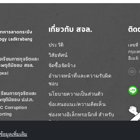
เกี่ยวกับ สจล.
ติด
ประวัติ
เลขที
กรุงเ
วิสัยทัศน์
อีเมล
องเรียนการทุจริตและ
จัดซื้อจัดจ้าง
ะพฤติมิชอบ สจล.
Imag
peal
อำนาจหน้าที่และความรับผิด
ชอบ
Imag
นโยบายความเป็นส่วนตัว
เรียนการทุจริตและ
พฤติมิชอบ ป.ป.ท.
ข้อเสนอแนะ/ความคิดเห็น
C Corruption
Imag
ช่องทางอิเล็กทรอนิกส์ สำหรับ
orting
ติดต่อ สจล.
ข้อมูลเพิ่มเติม