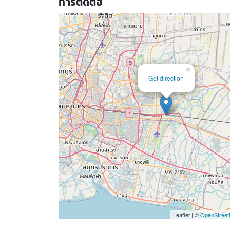
การติดต่อ
×
Get direction
Leaflet | ©
OpenStree