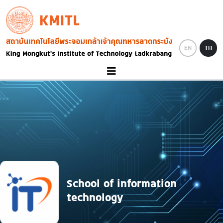
Skip to main content
KMITL
Image
EN
TH
School of information
technology