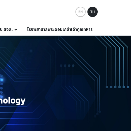
EN
TH
กับ สจล.
โรงพยาบาลพระจอมเกล้าเจ้าคุณทหาร
nology