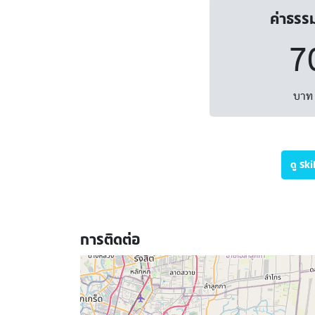
ค่าธรร
7
บาท 
ดู Sk
การติดต่อ