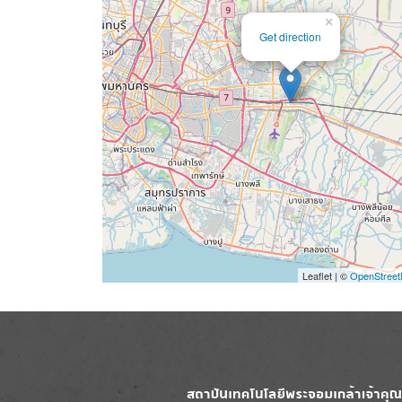
×
Get direction
Leaflet | ©
OpenStree
Image
Image