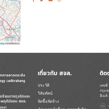
tMap
contributors
เกี่ยวกับ สจล.
ติด
ประวัติ
เลขที
กรุงเ
วิสัยทัศน์
อีเมล
องเรียนการทุจริตและ
จัดซื้อจัดจ้าง
ะพฤติมิชอบ สจล.
Imag
peal