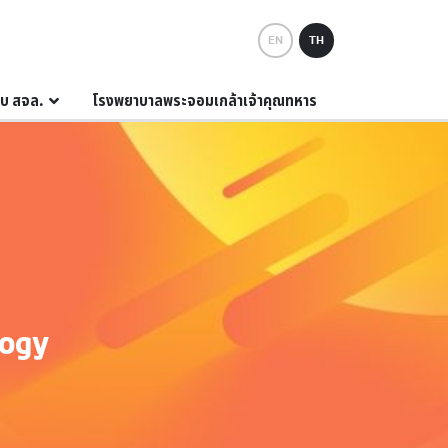
EN
TH
กับ สจล.
โรงพยาบาลพระจอมเกล้าเจ้าคุณทหาร
logy