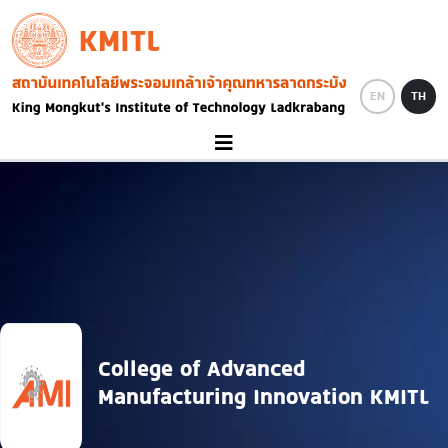
Skip to main content
KMITL
Image
EN
TH
College of Advanced
Manufacturing Innovation KMITL