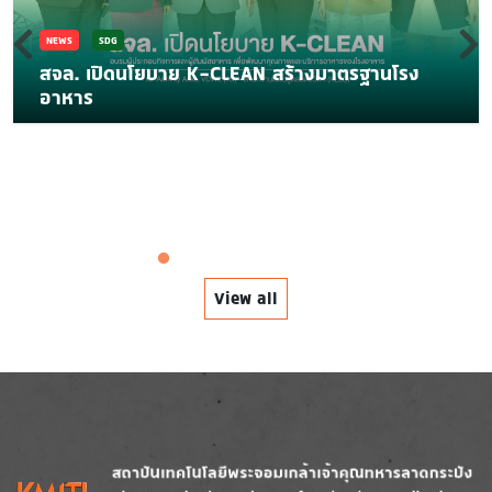
EWS
SDG
จล. เปิดนโยบาย K-CLEAN สร้างมาตรฐานโรง
าหาร
BUI
กา
SM
View all
Image
Image