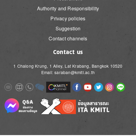
Authority and Responsibility
Privacy policies
Suggestion
Contact channels
Contact us
1 Chalong Krung, 1 Alley, Lat Krabang, Bangkok 10520
Email: saraban@kmitl.ac.th
Image
Image
Image
Image
Image
Image
Image
Image
Image
Image
Image
Image