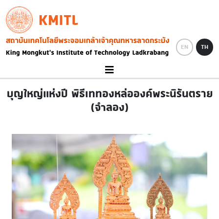
Skip to main content
KMITL
Image
EN
TH
บุญใหญ่แห่งปี พิธีเททองหล่อองค์พระนิรันตราย
(จำลอง)