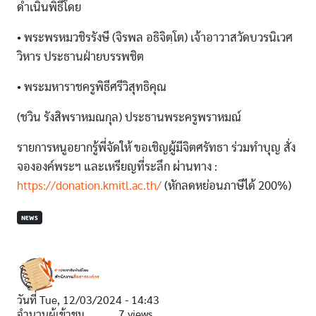
ดำเนินพิธีโดย
• พระพรหมวชิรรังษี (จิรพล อธิจิตฺโต) เจ้าอาวาสวัดบวรนิเวศ
วิหาร ประธานฝ่ายบรรพชิต
• พระมหาราชครูพิธีศรีวิสุทธิคุณ
(ชวิน รังสิพราหมณกุล) ประธานพระครูพราหมณ์
รายการหนูอยากรู้พี่จัดให้ ขอเชิญผู้มีจิตศรัทธา ร่วมทำบุญ สั่ง
จององค์พระฯ และเหรียญที่ระลึก ผ่านทาง :
https://donation.kmitl.ac.th/
(หักลดหย่อนภาษีได้ 200%)
NEWS
วันที่
Tue, 12/03/2024 - 14:43
จำนวนผู้เข้าชม
7 views