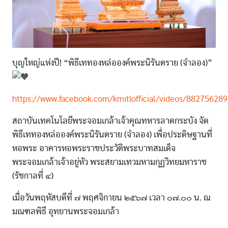
บุญใหญ่แห่งปี! “พิธีเททองหล่อองค์พระนิรันตราย (จำลอง)”
https://www.facebook.com/kmitlofficial/videos/88275628
สถาบันเทคโนโลยีพระจอมเกล้าเจ้าคุณทหารลาดกระบัง จัด
พิธีเททองหล่อองค์พระนิรันตราย (จำลอง) เพื่อประดิษฐานที่
หอพระ อาคารหอพระราชประวัติพระบาทสมเด็จ
พระจอมเกล้าเจ้าอยู่หัว พระสยามเทวมหามกุฏวิทยมหาราช
(รัชกาลที่ ๔)
เมื่อวันพฤหัสบดีที่ ๗ พฤศจิกายน ๒๕๖๗ เวลา ๐๗.๐๐ น. ณ
มณฑลพิธี อุทยานพระจอมเกล้า