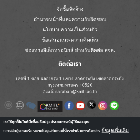
จัดซื้อจัดจ้าง
อำนาจหน้าที่และความรับผิดชอบ
นโยบายความเป็นส่วนตัว
ข้อเสนอแนะ/ความคิดเห็น
ช่องทางอิเล็กทรอนิกส์ สำหรับติดต่อ สจล.
ติดต่อเรา
เลขที่ 1 ซอย ฉลองกรุง 1 แขวง ลาดกระบัง เขตลาดกระบัง
กรุงเทพมหานคร 10520
อีเมล์: saraban@kmitl.ac.th
Image
Image
Image
Image
Image
Image
Image
Image
Image
Image
Image
เราใช้คุกกี้ในไซต์นี้เพื่อปรับปรุงประสบการณ์ผู้ใช้ของคุณ
ข้อมูลเพิ่มเติม
การคลิกปุ่ม ยอมรับ หมายถึงคุณยินยอมให้เราดำเนินการดังกล่าว