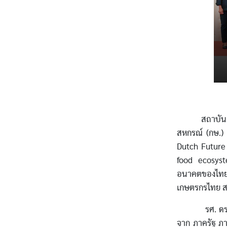
สถาบันเทคโน
สหกรณ์ (กษ.)
Dutch Future 
food ecosys
อนาคตของไทยอ
เกษตรกรไทย สร
รศ. ดร.คมสัน 
จาก ภาครัฐ ภา