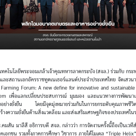
โลยีพระจอมเกล้าเจ้าคุณทหารลาดกระบัง (สจล.) ร่วมกับ กระ
 และสถานเอกอัครราชทูตเนเธอร์แลนด์ประจำประเทศไทย จัดเสวนาใ
Farming Forum: A new define for innovative and sustainable
tem เพื่อแลกเปลี่ยนประสบการณ์ มุมมอง และแนวทางการพัฒนาเ
ย่างยั่งยืน โดยมีจุดมุ่งหมายร่วมกันในการยกระดับคุณภาพชีวิ
้างความยั่งยืนด้านสิ่งแวดล้อม และส่งเสริมเศรษฐกิจของประเทศใ
มาลีสี อธิการบดี สจล. กล่าวว่า การจัดงานครั้งนี้ถือเป็นเวทีส
คเอกชน รวมทั้งภาคการศึกษา วิชาการ ภายใต้โมเดล “Triple Helix