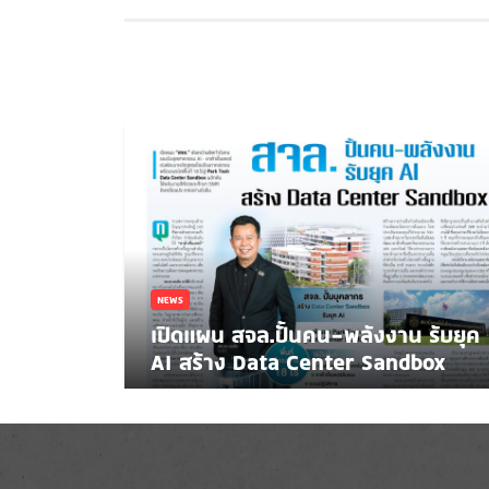
NEWS
เปิดแผน สจล.ปั้นคน-พลังงาน รับยุค
AI สร้าง Data Center Sandbox