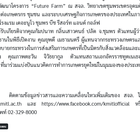
นาโครงการ “Future Farm” ณ สจล. วิทยาเขตชุมพรเขตรอุดมศักดิ์
ุดต่อเกษตรกร ชุมชน และระบบเศรษฐกิจการเกษตรของประเทศในภาพรว
้ ณ โรงแรม เดอะนูโว ชุมพร บีช รีสอร์ท แอนด์ กอล์ฟ
ับเกียรติจากคุณกัมปนาท กลิ่นเสาวคนธ์ ปลัด จ.ชุมพร ตัวแทนผู้ว่
ธานในพิธีเปิดงาน คุณยุพดี เมธามนตรี ผู้แทนจากกระทรวงเกษตรแล
ยบายกระทรวงในการส่งเสริมการเกษตรที่เป็นมิตรกับสิ่งแวดล้อมแล
ถึง คุณภาพตะวัน จิวัธยากูล ตัวแทนสถานเอกอัครราชทูตเนเธอ
่มาร่วมแบ่งปันแนวคิดการทำการเกษตรยุคใหม่ในมุมมองของประเท
ูลข่าวสารและความเคลื่อนไหวเพิ่มเติมของ สจล. ได้ท
kmitl.ac.th และ https://www.facebook.com/kmitlofficial หรื
พท์ 02-329-8000
มวลชน