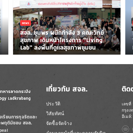
NEWS
สจล. ชุมพร ผนึกกำลัง 3 คณะวิทย์
สุขภาพ เดินหน้าโครงการ “Living
Lab” ลงพื้นที่ดูแลสุขภาพชุมชน
เกี่ยวกับ สจล.
ติด
ประวัติ
เลขที
กรุงเ
วิสัยทัศน์
อีเมล
องเรียนการทุจริตและ
จัดซื้อจัดจ้าง
ะพฤติมิชอบ สจล.
Imag
peal
อำนาจหน้าที่และความรับผิด