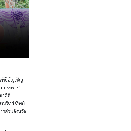
นพิธีอัญเชิญ
ยามบรมราช
าลีสี
ณวิทย์ ทิพย์
ารส่วนจังหวัด