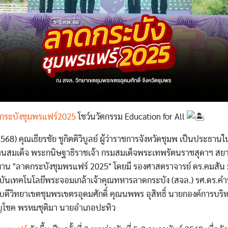
กระบังชุมพรแฟร์2025
โชว์นวัตกรรม Education for All
2568) คุณเธียรชัย ชูกิตติวิบูลย์ ผู้ว่าราชการจังหวัดชุมพ เป็นประธานใ
นสมเด็จ พระกนิษฐาธิราชเจ้า กรมสมเด็จพระเทพรัตนราชสุดาฯ ส
ดงาน "ลาดกระบังชุมพรแฟร์ 2025" โดยมี รองศาสตราจารย์ ดร.คมสัน ม
บันเทคโนโลยีพระจอมเกล้าเจ้าคุณทหารลาดกระบัง (สจล.) รศ.ดร.คำร
บดีวิทยาเขตชุมพรเขตรอุดมศักดิ์ คุณนพพร อุสิทธิ์ นายกองค์การบริห
ิญโชค พรหมชุติมา นายอำเภอปะทิว