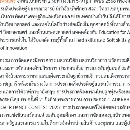
มพรแฟร์
จัดขึ้นเป็นครั้งที่ 2 ระหว่างวันที่ 5-9 กุมภาพันธ์ 2568 เพื่
รมสิ่งประดิษฐ์ของคณาจารย์ นักวิจัย นักศึกษา สจล. วิทยาเขตชุมพรเ
านในการพัฒนาเศรษฐกิจและสังคมของประเทศอย่างยั่งยืน จึงได้มีก
ด้านวิทยาศาสตร์ และเทคโนโลยีอย่างต่อเนื่องในทุกศาสตร์ ทั้งทางด้า
์ วิทยาศาสตร์ และด้านเกษตรศาสตร์ สอดคล้องกับ Education for All"
ะชาชนทั่วไป ได้รับองค์ความรู้ทั้งด้าน Hard skills และ Soft skills ส
of Innovation
กรรม การจัดแสดงนิทรรศการ ผลงานวิจัย ผลงานวิชาการ นวัตกรรมสิ่
 และการจัดแสดงด้านวิชาการ ประกอบด้วย การแข่งขันหุ่นยนต์ ระด
กษา ชิงถ้วยพระราชทานสมเด็จพระกนิษฐาธิราชเจ้า กรมสมเด็จพระเท
าชกุมารี พร้อมเงินรางวัล การประกวดสิ่งประดิษฐ์และนวัตกรรม ก
ษ และการโต้วาทีภาษาอังกฤษ การประกวดร้องเพลงไทยลูกทุ่งพร้อมหา
าดกระบังชุมพร ครั้งที่ 2" ชิงถ้วยพระราชทาน การประกวด "LADKRA
VER DANCE CONTEST 2025" การประกวดดนตรีโฟล์คซอง ระดับอุ
ก การแข่งขันบอร์ดเกมส์ ระดับอุดมศึกษา และการจัดแสดงบูธนิทรร
ั้งภาครัฐและเอกชน รวมไปถึงการจัดจำหน่ายสินค้าของชุมชน และผู้