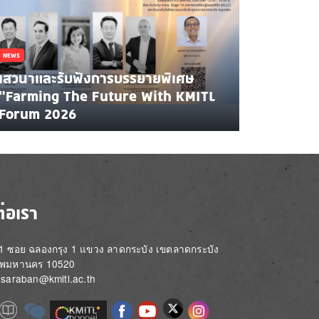
NEWS
เสวนาและรับฟังการบรรยายพิเศษ
"Farming The Future With KMITL
Forum 2026
ต่อเรา
่ 1 ซอย ฉลองกรุง 1 แขวง ลาดกระบัง เขตลาดกระบัง
ทพมหานคร 10520
์: saraban@kmitl.ac.th
Image
e
Image
Image
Image
Image
Image
Image