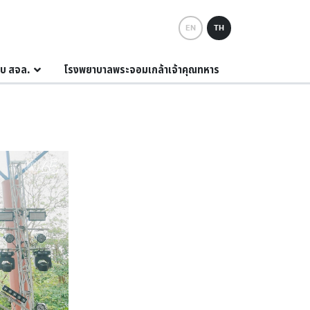
EN
TH
กับ สจล.
โรงพยาบาลพระจอมเกล้าเจ้าคุณทหาร