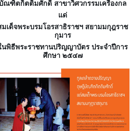
บัณฑิตกิตติมศักดิ์ สาขาวิศวกรรมเครื่องกล
แด่
สมเด็จพระบรมโอรสาธิราชฯ สยามมกุฎราช
กุมาร
ในพิธีพระราชทานปริญญาบัตร ประจำปีการ
ศึกษา ๒๕๔๗